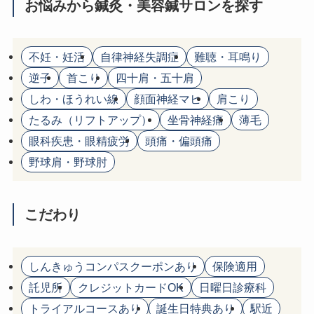
お悩みから鍼灸・美容鍼サロンを探す
不妊・妊活
自律神経失調症
難聴・耳鳴り
逆子
首こり
四十肩・五十肩
しわ・ほうれい線
顔面神経マヒ
肩こり
たるみ（リフトアップ）
坐骨神経痛
薄毛
眼科疾患・眼精疲労
頭痛・偏頭痛
野球肩・野球肘
こだわり
しんきゅうコンパスクーポンあり
保険適用
託児所
クレジットカードOK
日曜日診療科
トライアルコースあり
誕生日特典あり
駅近