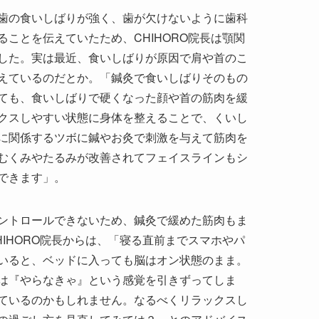
歯の食いしばりが強く、歯が欠けないように歯科
ことを伝えていたため、CHIHORO院長は顎関
した。実は最近、食いしばりが原因で肩や首のこ
えているのだとか。「鍼灸で食いしばりそのもの
ても、食いしばりで硬くなった顔や首の筋肉を緩
クスしやすい状態に身体を整えることで、くいし
に関係するツボに鍼やお灸で刺激を与えて筋肉を
むくみやたるみが改善されてフェイスラインもシ
できます」。
ントロールできないため、鍼灸で緩めた筋肉もま
IHORO院長からは、「寝る直前までスマホやパ
いると、ベッドに入っても脳はオン状態のまま。
は『やらなきゃ』という感覚を引きずってしま
ているのかもしれません。なるべくリラックスし