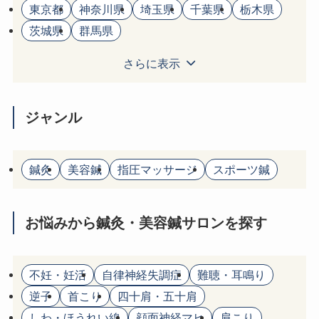
東京都
神奈川県
埼玉県
千葉県
栃木県
茨城県
群馬県
さらに表示
ジャンル
鍼灸
美容鍼
指圧マッサージ
スポーツ鍼
お悩みから鍼灸・美容鍼サロンを探す
不妊・妊活
自律神経失調症
難聴・耳鳴り
逆子
首こり
四十肩・五十肩
しわ・ほうれい線
顔面神経マヒ
肩こり