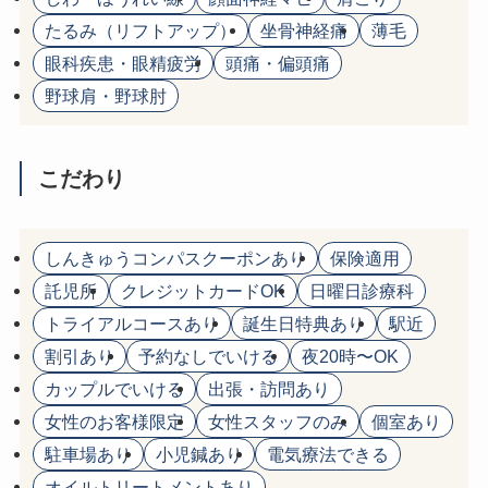
たるみ（リフトアップ）
坐骨神経痛
薄毛
眼科疾患・眼精疲労
頭痛・偏頭痛
野球肩・野球肘
こだわり
しんきゅうコンパスクーポンあり
保険適用
託児所
クレジットカードOK
日曜日診療科
トライアルコースあり
誕生日特典あり
駅近
割引あり
予約なしでいける
夜20時〜OK
カップルでいける
出張・訪問あり
女性のお客様限定
女性スタッフのみ
個室あり
駐車場あり
小児鍼あり
電気療法できる
オイルトリートメントあり