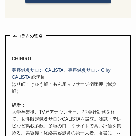
本コラムの監修
CHIHIRO
美容鍼灸サロン CALISTA
、
美容鍼灸サロン C by
CALISTA
総院長
はり師・きゅう師・あん摩マッサージ指圧師（鍼灸
師）
経歴：
大学卒業後、TV局アナウンサー、PR会社勤務を経
て、女性限定鍼灸サロンCALISTAを設立。雑誌・テレ
ビなど掲載多数。多種の口コミサイトで高い評価を集
める。美容鍼・経絡美容鍼灸の第一人者。著書に『～